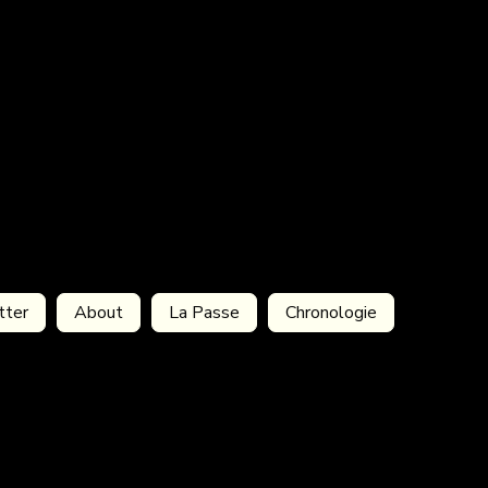
tter
About
La Passe
Chronologie