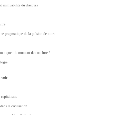
t immuabilité du discours
̂tre
une pragmatique de la pulsion de mort
imatique : le moment de conclure ?
ologie
 voir
u capitalisme
ans la civilisation