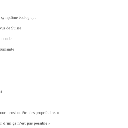
n symptôme écologique
 vus de Suisse
u monde
’humanité
et
us pensions être des propriétaires »
er d’un ça n’est pas possible »