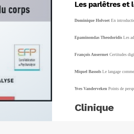
Les
parlêtres
et 
Dominique Holvoet
En introducti
Epaminondas Theodoridis
Les ad
François Ansermet
Certitudes digi
Miquel Bassols
Le langage comme 
Yves Vanderveken
Points de persp
Clinique
Dossia Avdelidi
Une excellence fo