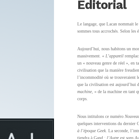
Editorial
Le langage, que Lacan nommait le g
sommes tous accrochés. Selon les ép
Aujourd’hui, nous habitons un mond
massivement. «
L’appareil
rempla
un « nouveau genre de réel », en ta
civilisation que la manière freudien
l’incommodité où se trouveraient le
que la civilisation est aujourd’hui
machine
, « de la machine en tant q
corps.
Nous intitulons ce numéro
Nouveau
quelques interventions du dernier 
à l’époque Geek.
La seconde, l’int
tiendra à Gand :
l’Autre
est
sans Au