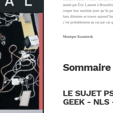
animé par Éric Laurent à Bruxelles. 
couper leur machine pour qu’ils p
faux dilemme se trouve aujourd’hui 
c’est probablement au cas par cas q
Monique Kusnierek
Sommaire
LE SUJET P
GEEK - NLS 