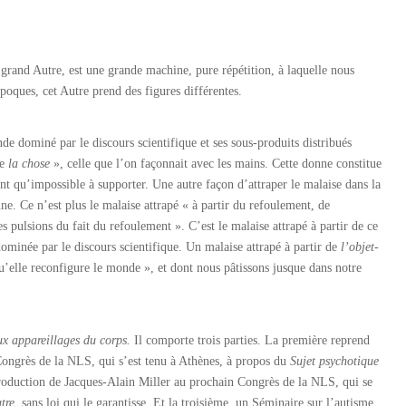
rand Autre, est une grande machine, pure répétition, à laquelle nous
oques, cet Autre prend des figures différentes.
e dominé par le discours scientifique et ses sous-produits distribués
ce
la chose
», celle que l’on façonnait avec les mains. Cette donne constitue
nt qu’impossible à supporter. Une autre façon d’attraper le malaise dans la
ne. Ce n’est plus le malaise attrapé « à partir du refoulement, de
s pulsions du fait du refoulement ». C’est le malaise attrapé à partir de ce
 dominée par le discours scientifique. Un malaise attrapé à partir de
l’objet-
u’elle reconfigure le monde », et dont nous pâtissons jusque dans notre
x appareillages du corps.
Il comporte trois parties. La première reprend
Congrès de la NLS, qui s’est tenu à Athènes, à propos du
Sujet psychotique
roduction de Jacques-Alain Miller au prochain Congrès de la NLS, qui se
tre
, sans loi qui le garantisse. Et la troisième, un Séminaire sur l’autisme