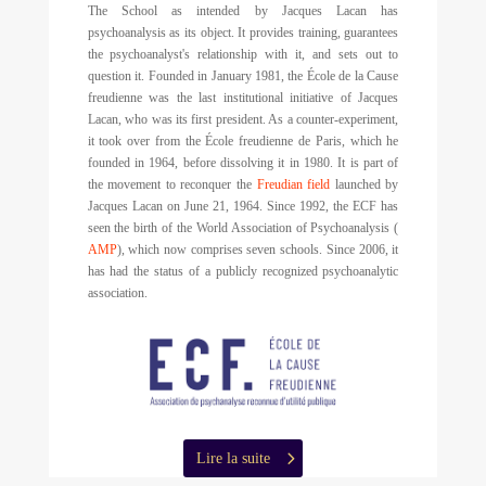
The School as intended by Jacques Lacan has
psychoanalysis as its object. It provides training, guarantees
the psychoanalyst's relationship with it, and sets out to
question it. Founded in January 1981, the École de la Cause
freudienne was the last institutional initiative of Jacques
Lacan, who was its first president. As a counter-experiment,
it took over from the École freudienne de Paris, which he
founded in 1964, before dissolving it in 1980. It is part of
the movement to reconquer the
Freudian field
launched by
Jacques Lacan on June 21, 1964. Since 1992, the ECF has
seen the birth of the World Association of Psychoanalysis (
AMP
), which now comprises seven schools. Since 2006, it
has had the status of a publicly recognized psychoanalytic
association.
Lire la suite