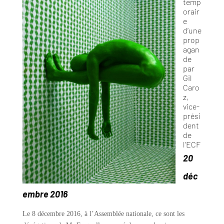
temp
orair
e
d’une
prop
agan
de
par
Gil
Caro
z,
vice-
prési
dent
de
l’ECF
20
déc
embre 2016
Le 8 décembre 2016, à l’Assemblée nationale, ce sont les