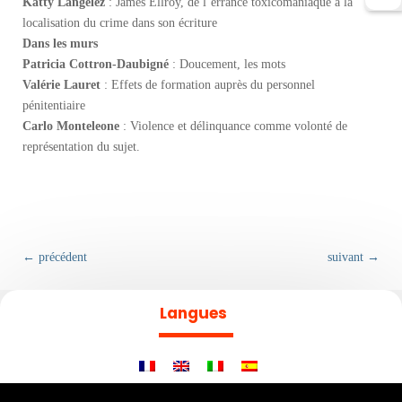
Katty Langelez
: James Ellroy, de l’errance toxicomaniaque à la
localisation du crime dans son écriture
Dans les murs
Patricia Cottron-Daubigné
: Doucement, les mots
Valérie Lauret
: Effets de formation auprès du personnel
pénitentiaire
Carlo Monteleone
: Violence et délinquance comme volonté de
représentation du sujet.
←
précédent
suivant
→
Langues