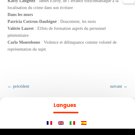
Katty Langelez
: James Ellroy, de l’errance toxicomaniaque à la
localisation du crime dans son écriture
Dans les murs
Patricia Cottron-Daubigné
: Doucement, les mots
Valérie Lauret
: Effets de formation auprès du personnel
pénitentiaire
Carlo Monteleone
: Violence et délinquance comme volonté de
représentation du sujet.
←
précédent
suivant
→
Langues