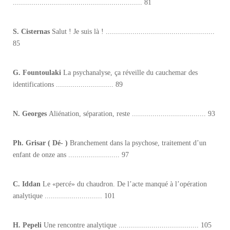
............................................................... 81
S. Cisternas
Salut ! Je suis là ! .....................................................
85
G. Fountoulaki
La psychanalyse, ça réveille du cauchemar des
identifications ............................ 89
N. Georges
Aliénation, séparation, reste .................................... 93
Ph. Grisar ( Dé- )
Branchement dans la psychose, traitement d’un
enfant de onze ans ......................... 97
C. Iddan
Le «percé» du chaudron. De l’acte manqué à l’opération
analytique ............................ 101
H. Pepeli
Une rencontre analytique ....................................... 105