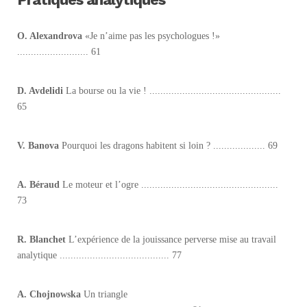
O. Alexandrova
«Je n’aime pas les psychologues !»
.......................... 61
D. Avdelidi
La bourse ou la vie ! ................................................
65
V. Banova
Pourquoi les dragons habitent si loin ? ................... 69
A. Béraud
Le moteur et l’ogre ..................................................
73
R. Blanchet
L’expérience de la jouissance perverse mise au travail
analytique ........................................ 77
A. Chojnowska
Un triangle