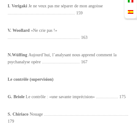
I. Verigaki
Je ne veux pas me séparer de mon angoisse
....................................................... 159
V. Woollard
«Ne crie pas !»
........................................................... 163
N.Wülfing
Aujourd’hui, l’analysant nous apprend comment la
psychanalyse opère ............................... 167
Le contrôle (supervision)
G. Briole
Le contrôle : «une savante imprécision» .................. 175
S. Chiriaco
Nouage .....................................................................
179