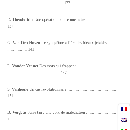
................................................ 133
E. Theodoridis
Une opération contre une autre ..............................
137
G. Van Den Hoven
Le symptôme à l’ère des idéaux jetables
................. 141
L. Vander Vennet
Des mots qui frappent
............................................. 147
S. Vanheule
Un cas révolutionnaire ............................................
151
D. Vergetis
Faire taire une voix de malédiction ..........................
155