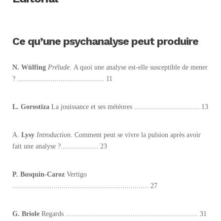
Ce qu’une psychanalyse peut produire
N. Wülfing
Prélude.
A quoi une analyse est-elle susceptible de mener
? ............................................ 11
L. Gorostiza
La jouissance et ses météores ................................. 13
A.
Lysy
Introduction.
Comment peut se vivre la pulsion après avoir
fait une analyse ?................... 23
P. Bosquin-Caroz
Vertigo
..................................................................... 27
G. Briole
Regards ................................................................... 31