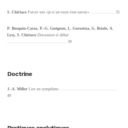
S. Chiriaco
Forcer son «je-n’en-veux-rien-savoir» ..................... 35
P. Bosquin-Caroz,
P.-G. Guéguen,
L. Gorostiza, G. Briole,
A.
Lysy, S. Chiriaco
Discussion et débat
.................................................... 39
Doctrine
J.-A. Miller
Lire un symptôme...................................................
49
Pratiques analytiques