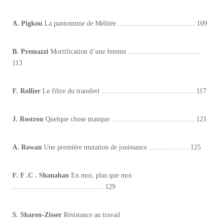
A. Pigkou
La pantomime de Mélitée ....................................... 109
B. Premazzi
Mortification d’une femme .....................................
113
F. Rollier
Le filtre du transfert ............................................... 117
J. Rostron
Quelque chose manque .......................................... 121
A. Rowan
Une première mutation de jouissance .................... 125
F. F .C . Shanahan
En moi, plus que moi
.............................................. 129
S. Sharon-Zisser
Résistance au travail