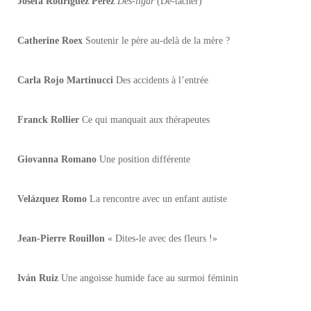
Josefa Rodríguez Perez
Des-ligar
(Dé-tacher)
Catherine Roex
Soutenir le père au-delà de la mère ?
Carla Rojo Martinucci
Des accidents à l’entrée
Franck Rollier
Ce qui manquait aux thérapeutes
Giovanna Romano
Une position différente
Velázquez Romo
La rencontre avec un enfant autiste
Jean-Pierre Rouillon
« Dites-le avec des fleurs !»
Iván Ruiz
Une angoisse humide face au surmoi féminin