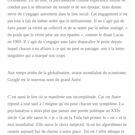
civilisation. En un mot, la psychanalyse comme expérience intime ne
conduit pas à se détourner du monde et de son époque, mais donne
envie de s’engager autrement dans le lien social. Cet engagement n’est
pas tout à fait du même ordre que le militantisme. Il ne s’agit pas de
faire passer sa vérité au collectif et de se sentir par là même soulagé, «
du poids que la vérité pèse sur nos épaules », comme le disait Lacan
en 1969. Il s’agit de s’engager sans faire disparaître le point depuis
lequel chacun a eu affaire à ce qui ne peut se partager, soit à la lettre
singulière qui a marqué son corps.
Aux temps arides de la globalisation, avatar mondialisé du scientisme,
Google est le nouveau nom du grand Autre.
C’est aussi le lieu où se manifeste son incomplétude. Car cet Autre
répond à tout sauf à l’énigme qu’est pour chacun son symptôme. La
psychanalyse a alors plus que jamais une portée politique au XXIe
siècle. Car elle sauve le « je » là où la Toile fait primer le « on » et le
moi mondialisé. Elle sauve le choix subjectif, là où les algorithmes ne
cessent aujourd’hui de choisir à notre place. Tel est l’effet éthique et