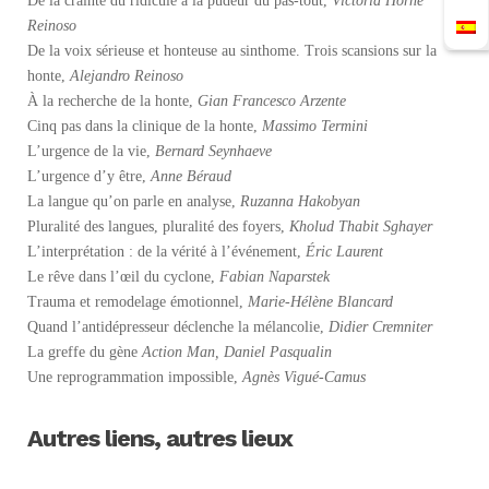
De la crainte du ridicule à la pudeur du pas-tout,
Victoria Horne
Reinoso
De la voix sérieuse et honteuse au sinthome. Trois scansions sur la
honte,
Alejandro Reinoso
À la recherche de la honte,
Gian Francesco Arzente
Cinq pas dans la clinique de la honte,
Massimo Termini
L’urgence de la vie,
Bernard Seynhaeve
L’urgence d’y être,
Anne Béraud
La langue qu’on parle en analyse,
Ruzanna Hakobyan
Pluralité des langues, pluralité des foyers,
Kholud Thabit Sghayer
L’interprétation : de la vérité à l’événement,
Éric Laurent
Le rêve dans l’œil du cyclone,
Fabian Naparstek
Trauma et remodelage émotionnel,
Marie-Hélène Blancard
Quand l’antidépresseur déclenche la mélancolie,
Didier Cremniter
La greffe du gène
Action Man,
Daniel Pasqualin
Une reprogrammation impossible,
Agnès Vigué-Camus
Autres liens, autres lieux