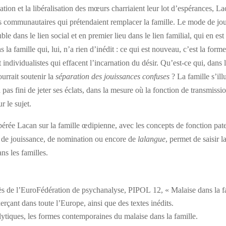
tion et la libéralisation des mœurs charriaient leur lot d’espérances, La
es communautaires qui prétendaient remplacer la famille. Le mode de jo
ble dans le lien social et en premier lieu dans le lien familial, qui en es
s la famille qui, lui, n’a rien d’inédit : ce qui est nouveau, c’est la for
individualistes qui effacent l’incarnation du désir. Qu’est-ce qui, dans l
ourrait soutenir la
séparation des jouissances confuses
? La famille s’ill
a pas fini de jeter ses éclats, dans la mesure où la fonction de transmissi
r le sujet.
rée Lacan sur la famille œdipienne, avec les concepts de fonction pate
 de jouissance, de nomination ou encore de
lalangue
, permet de saisir 
ns les familles.
ès de l’EuroFédération de psychanalyse, PIPOL 12, « Malaise dans la fa
erçant dans toute l’Europe, ainsi que des textes inédits.
alytiques, les formes contemporaines du malaise dans la famille.