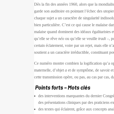
Dès la fin des années 1960, alors que la mondialisa
garde son auditoire en pointant l’échec des utopi
chaque sujet a un caractère de singularité indissolu
bien particulière. C’est ce qui cause le malaise dan
malaise quand dominent des idéaux égalitaristes et 
qu’elle se rêve
néo
ou qu’elle se veuille
tradi
–, p
certain éclatement, voire par un rejet, mais elle n’
soutient a un caractère irréductible, constituant pou
Ce numéro montre combien la logification qu’a opé
maternelle, d’objet
a
et de symptôme, de savoir et
cette transmission opère, ou pas, au cas par cas, da
Points forts – Mots clés
des interventions marquantes du dernier Congr
des présentations cliniques par des praticiens ex
des textes qui éclairent, grâce aux concepts an