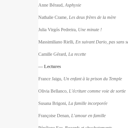
Anne Béraud,
Asphyxie
Nathalie Crame,
Les deux frères de la mère
Julia Virgós Pedreira,
Une minute !
Massimiliano Rielli,
En suivant Dario, pas sans s
Camille Gérard,
La recette
— Lectures
France Jaigu,
Un enfant à la prison du Temple
Olivia Bellanco,
L’écriture comme voie de sortie
Susana Brigoni,
La famille incorporée
Françoise Denan,
L’amour en famille
Pénélope Fay,
Regards et chuchotements