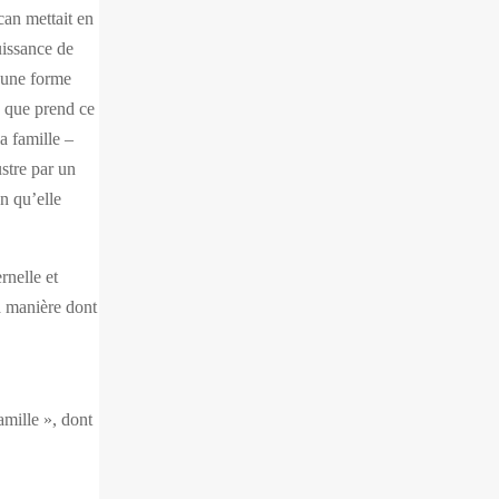
can mettait en
uissance de
t une forme
me que prend ce
a famille –
ustre par un
on qu’elle
rnelle et
la manière dont
mille », dont