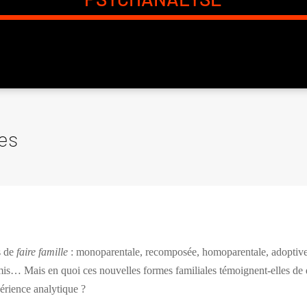
les
s de
faire famille
: monoparentale, recomposée, homoparentale, adoptive
amis… Mais en quoi ces nouvelles formes familiales témoignent-elles de
érience analytique ?