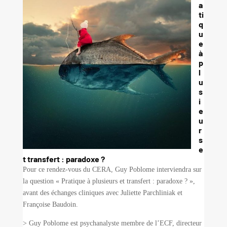
a
ti
q
u
e
à
p
l
u
s
i
e
u
r
s
e
t transfert : paradoxe ?
Pour ce rendez-vous du CERA, Guy Poblome interviendra sur
la question « Pratique à plusieurs et transfert : paradoxe ? »,
avant des échanges cliniques avec Juliette Parchliniak et
Françoise Baudoin.
> Guy Poblome est p
sychanalyste membre de l’ECF, directeur