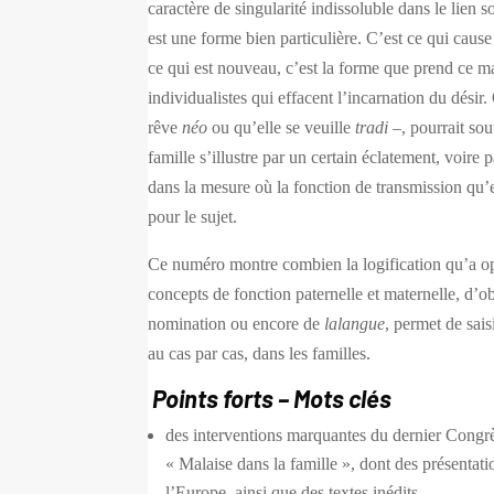
caractère de singularité indissoluble dans le lien so
est une forme bien particulière. C’est ce qui cause l
ce qui est nouveau, c’est la forme que prend ce m
individualistes qui effacent l’incarnation du désir.
rêve
néo
ou qu’elle se veuille
tradi
–, pourrait sou
famille s’illustre par un certain éclatement, voire pa
dans la mesure où la fonction de transmission qu’el
pour le sujet.
Ce numéro montre combien la logification qu’a op
concepts de fonction paternelle et maternelle, d’o
nomination ou encore de
lalangue
, permet de sais
au cas par cas, dans les familles.
Points forts – Mots clés
des interventions marquantes du dernier Congr
« Malaise dans la famille », dont des présentati
l’Europe, ainsi que des textes inédits.