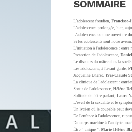
SOMMAIRE
L'adolescent freudien,
Francisco-
L'adolescence prolongée, hier, auj
L'adolescence comme ouverture du
Si les adolescents sont notre avenir
L'initiation à l'adolescence : entre
Protection de l'adolescence,
Danie
Le discours du mâtre dans la socié
Les adolescents, à l'avant-garde,
Ph
Jacqueline Dhéret,
Yves-Claude St
La clinique de l'adolescent : entrée
Sortir de l'adolescence,
Hélène De
Solitude de l'être parlant,
Laure N
L'éveil de la sexualité et le sympt
Un lycéen où le coupable peut deve
De l'enfance à l'adolescence, ruptu
Du corps-machine à l'analyste-mac
Être " unique ",
Marie-Hélène Bl