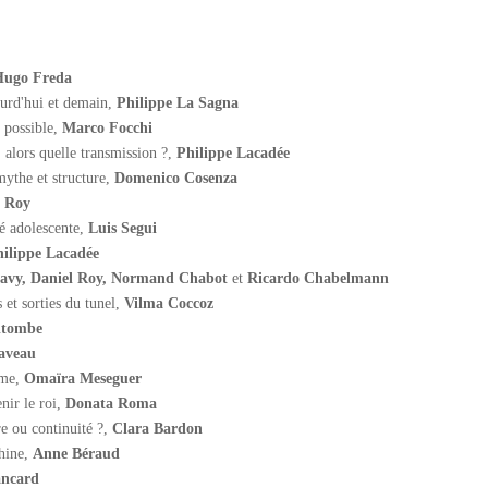
Hugo Freda
ourd'hui et demain,
Philippe La Sagna
 possible,
Marco Focchi
, alors quelle transmission ?,
Philippe Lacadée
 mythe et structure,
Domenico Cosenza
l Roy
té adolescente,
Luis Segui
ilippe Lacadée
avy, Daniel Roy,
Normand Chabot
et
Ricardo Chabelmann
s et sorties du tunel,
Vilma Coccoz
ltombe
aveau
ôme,
Omaïra Meseguer
nir le roi,
Donata Roma
re ou continuité ?,
Clara Bardon
hine,
Anne Béraud
ancard