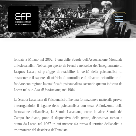
fondata a Milano nel 2002, è una delle Scuole dell'Associazione Mondiale
di Psicoanalisi. Nel campo aperto da Freud e nel solco dell'insegnamento di
Jacques Lacan, si prefigge di ristabilire la verità della psicoanalisi, di
trasmetterne il sapere, di offrirlo al controllo e al dibattito scientifico e di
fondare con ragione la qualifica di psicoanalista, secondo quanto indicato da
Lacan nel suo
Atto di fondazione
, nel 1964.
La Scuola Lacaniana di Psicoanalisi offre una formazione e mette alla prova,
interrogandolo, il legame dello psicoanalista con essa. All'orizzonte della
formazione dell'analista, la Scuola Lacaniana, come le altre Scuole del
Campo freudiano, pone il dispositivo della
passe
, dispositivo messo a
punto da Lacan nel 1967 in cui mettere ala prova il termine dell'analisi e
testimoniare del desiderio dell'analista.