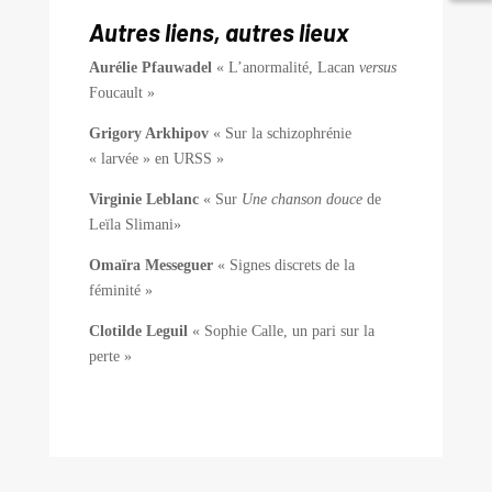
Autres liens, autres lieux
Aurélie Pfauwadel
« L’anormalité, Lacan
versus
Foucault »
Grigory Arkhipov
« Sur la schizophrénie
« larvée » en URSS »
Virginie Leblanc
« Sur
Une chanson douce
de
Leïla Slimani»
Omaïra Messeguer
« Signes discrets de la
féminité »
Clotilde Leguil
« Sophie Calle, un pari sur la
perte »