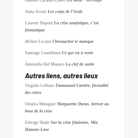
Danièle Lacadée-Labro
En sortir : en-corps
Anna Aromi
Les corps de l’école
Laurent Dupont
La crise analytique, c’est
fantastique
Jérôme Lecaux
Chevaucher le manque
Santiago Castellanos
Ce qui est à venir
Antonella Del Monaco
La clef de sortie
Autres liens, autres lieux
Virginie Leblanc
Emmanuel Carrère, fécondité
des crises
Omaïra Meseguer
Marguerite Duras. Arriver au
bout de la crise
Edwige Shaki
Sur la crise féminine, Mia
Hansen-Løve