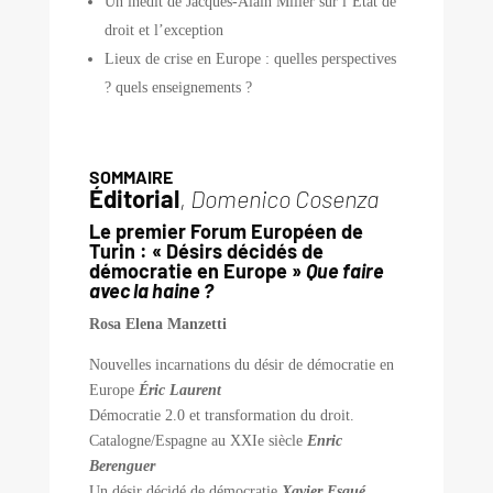
Un inédit de Jacques-Alain Miller sur l’État de
droit et l’exception
Lieux de crise en Europe : quelles perspectives
? quels enseignements ?
SOMMAIRE
Éditorial
,
Domenico Cosenza
Le premier Forum Européen de
Turin : « Désirs décidés de
démocratie en Europe »
Que faire
avec la haine ?
Rosa Elena Manzetti
Nouvelles incarnations du désir de démocratie en
Europe
Éric Laurent
Démocratie 2.0 et transformation du droit.
Catalogne/Espagne au XXIe siècle
Enric
Berenguer
Un désir décidé de démocratie
Xavier Esqué