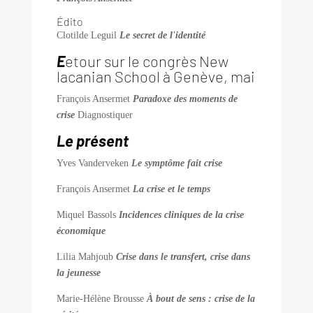
Édito
Clotilde Leguil
Le secret de l'identité
E
etour sur le congrès New
lacanian School à Genève, mai
François Ansermet
Paradoxe des moments de
crise
Diagnostiquer
Le présent
Yves Vanderveken
Le symptôme fait crise
François Ansermet
La crise et le temps
Miquel Bassols
Incidences cliniques de la crise
économique
Lilia Mahjoub
Crise dans le transfert, crise dans
la jeunesse
Marie-Hélène Brousse
À bout de sens : crise de la