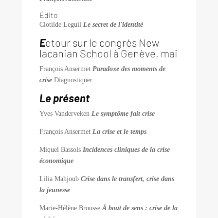
Édito
Clotilde Leguil
Le secret de l'identité
E
etour sur le congrès New
lacanian School à Genève, mai
François Ansermet
Paradoxe des moments de
crise
Diagnostiquer
Le présent
Yves Vanderveken
Le symptôme fait crise
François Ansermet
La crise et le temps
Miquel Bassols
Incidences cliniques de la crise
économique
Lilia Mahjoub
Crise dans le transfert, crise dans
la jeunesse
Marie-Hélène Brousse
À bout de sens : crise de la