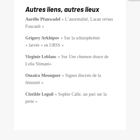
Autres liens, autres lieux
Aurélie Pfauwadel
« L’anormalité, Lacan
versus
Foucault »
Grigory Arkhipov
« Sur la schizophrénie
« larvée » en URSS »
Virginie Leblanc
« Sur
Une chanson douce
de
Leïla Slimani»
Omaïra Messeguer
« Signes discrets de la
féminité »
Clotilde Leguil
« Sophie Calle, un pari sur la
perte »