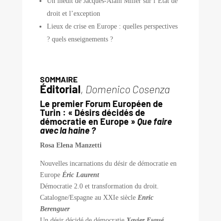
Un inédit de Jacques-Alain Miller sur l’État de
droit et l’exception
Lieux de crise en Europe : quelles perspectives
? quels enseignements ?
SOMMAIRE
Éditorial
,
Domenico Cosenza
Le premier Forum Européen de
Turin : « Désirs décidés de
démocratie en Europe »
Que faire
avec la haine ?
Rosa Elena Manzetti
Nouvelles incarnations du désir de démocratie en
Europe
Éric Laurent
Démocratie 2.0 et transformation du droit.
Catalogne/Espagne au XXIe siècle
Enric
Berenguer
Un désir décidé de démocratie
Xavier Esqué