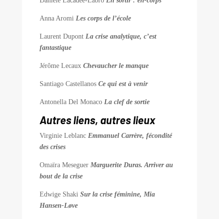
Danièle Lacadée-Labro
En sortir : en-corps
Anna Aromi
Les corps de l’école
Laurent Dupont
La crise analytique, c’est
fantastique
Jérôme Lecaux
Chevaucher le manque
Santiago Castellanos
Ce qui est à venir
Antonella Del Monaco
La clef de sortie
Autres liens, autres lieux
Virginie Leblanc
Emmanuel Carrère, fécondité
des crises
Omaïra Meseguer
Marguerite Duras. Arriver au
bout de la crise
Edwige Shaki
Sur la crise féminine, Mia
Hansen-Løve