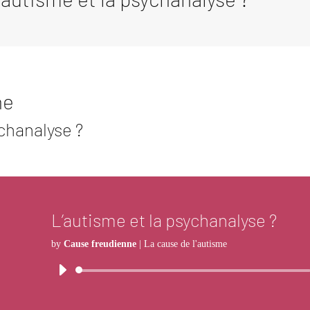
ne
ychanalyse ?
L’autisme et la psychanalyse ?
by
Cause freudienne
|
La cause de l'autisme
Audio
Player