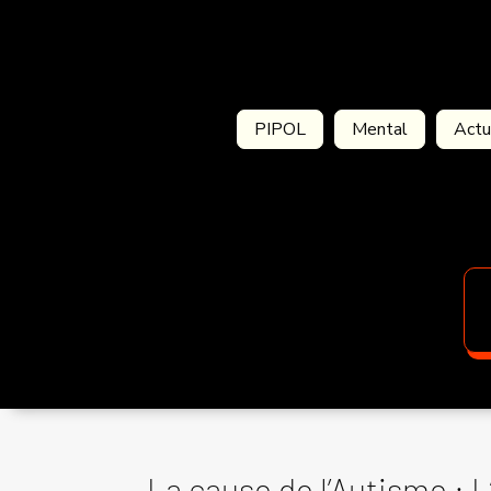
PIPOL
Mental
Actu
La cause de l’Autisme : L