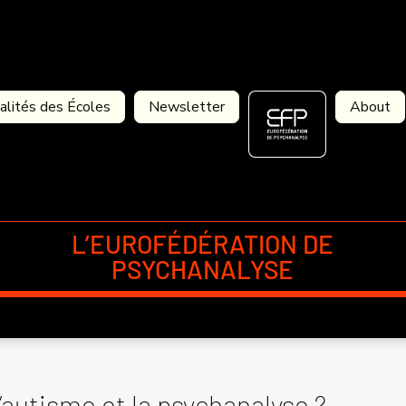
alités des Écoles
Newsletter
About
L’EUROFÉDÉRATION DE
PSYCHANALYSE
’autisme et la psychanalyse ?