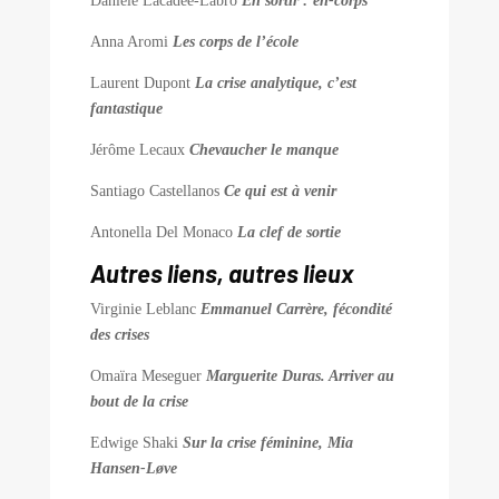
Danièle Lacadée-Labro
En sortir : en-corps
Anna Aromi
Les corps de l’école
Laurent Dupont
La crise analytique, c’est
fantastique
Jérôme Lecaux
Chevaucher le manque
Santiago Castellanos
Ce qui est à venir
Antonella Del Monaco
La clef de sortie
Autres liens, autres lieux
Virginie Leblanc
Emmanuel Carrère, fécondité
des crises
Omaïra Meseguer
Marguerite Duras. Arriver au
bout de la crise
Edwige Shaki
Sur la crise féminine, Mia
Hansen-Løve