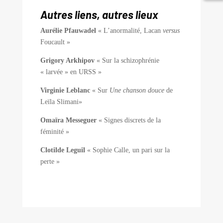
Autres liens, autres lieux
Aurélie Pfauwadel
« L’anormalité, Lacan
versus
Foucault »
Grigory Arkhipov
« Sur la schizophrénie
« larvée » en URSS »
Virginie Leblanc
« Sur
Une chanson douce
de
Leïla Slimani»
Omaïra Messeguer
« Signes discrets de la
féminité »
Clotilde Leguil
« Sophie Calle, un pari sur la
perte »