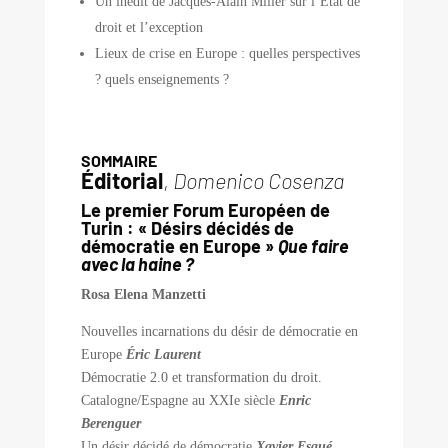
Un inédit de Jacques-Alain Miller sur l’État de
droit et l’exception
Lieux de crise en Europe : quelles perspectives
? quels enseignements ?
SOMMAIRE
Éditorial
,
Domenico Cosenza
Le premier Forum Européen de
Turin : « Désirs décidés de
démocratie en Europe »
Que faire
avec la haine ?
Rosa Elena Manzetti
Nouvelles incarnations du désir de démocratie en
Europe
Éric Laurent
Démocratie 2.0 et transformation du droit.
Catalogne/Espagne au XXIe siècle
Enric
Berenguer
Un désir décidé de démocratie
Xavier Esqué