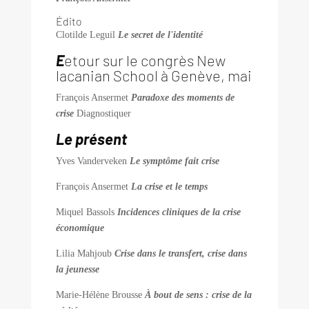
Édito
Clotilde Leguil
Le secret de l'identité
E
etour sur le congrès New
lacanian School à Genève, mai
François Ansermet
Paradoxe des moments de
crise
Diagnostiquer
Le présent
Yves Vanderveken
Le symptôme fait crise
François Ansermet
La crise et le temps
Miquel Bassols
Incidences cliniques de la crise
économique
Lilia Mahjoub
Crise dans le transfert, crise dans
la jeunesse
Marie-Hélène Brousse
À bout de sens : crise de la